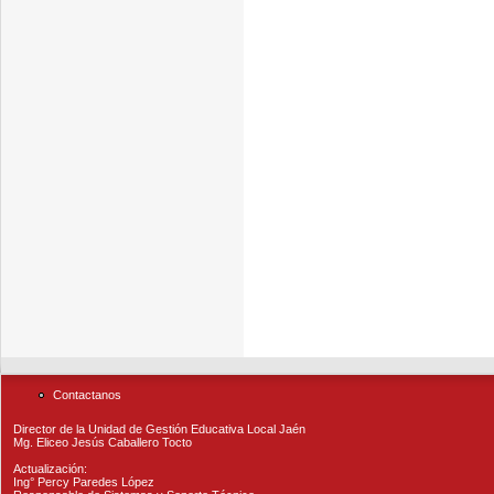
Contactanos
Director de la Unidad de Gestión Educativa Local Jaén
Mg. Eliceo Jesús Caballero Tocto
Actualización:
Ing° Percy Paredes López