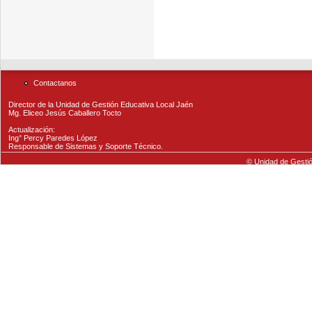
Contactanos
Director de la Unidad de Gestión Educativa Local Jaén
Mg. Eliceo Jesús Caballero Tocto
Actualización:
Ing° Percy Paredes López
Responsable de Sistemas y Soporte Técnico.
© Unidad de Gestió