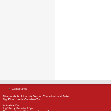
Contactanos
Director de la Unidad de Gestión Educativa Local Jaén
Mg. Eliceo Jesús Caballero Tocto
Actualización:
Ing° Percy Paredes López