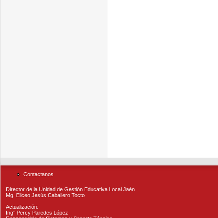
Contactanos
Director de la Unidad de Gestión Educativa Local Jaén
Mg. Eliceo Jesús Caballero Tocto
Actualización:
Ing° Percy Paredes López