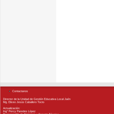
Contactanos
Director de la Unidad de Gestión Educativa Local Jaén
Mg. Eliceo Jesús Caballero Tocto
Actualización:
Ing° Percy Paredes López