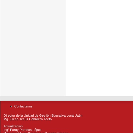
Contactanos
Director de la Unidad de Gestión Educativa Local Jaén
Mg. Eliceo Jesús Caballero Tocto
Actualización:
Ing° Percy Paredes López