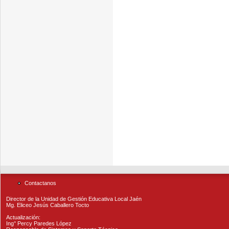
Contactanos
Director de la Unidad de Gestión Educativa Local Jaén
Mg. Eliceo Jesús Caballero Tocto
Actualización:
Ing° Percy Paredes López