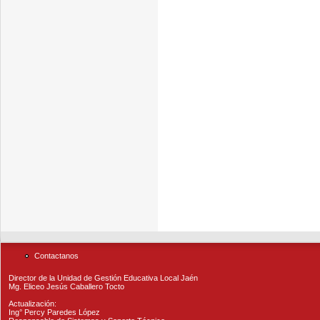
Contactanos
Director de la Unidad de Gestión Educativa Local Jaén
Mg. Eliceo Jesús Caballero Tocto
Actualización:
Ing° Percy Paredes López