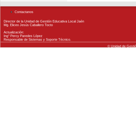
Contactanos
Director de la Unidad de Gestión Educativa Local Jaén
Mg. Eliceo Jesús Caballero Tocto
Actualización:
Ing° Percy Paredes López
Responsable de Sistemas y Soporte Técnico.
© Unidad de Gestió