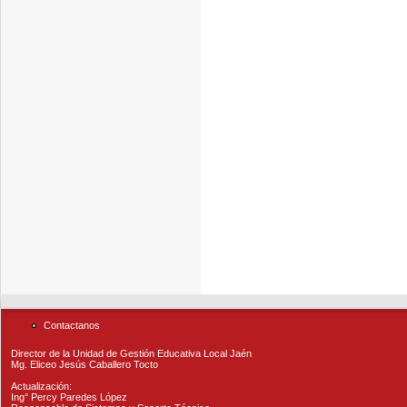
Contactanos
Director de la Unidad de Gestión Educativa Local Jaén
Mg. Eliceo Jesús Caballero Tocto
Actualización:
Ing° Percy Paredes López