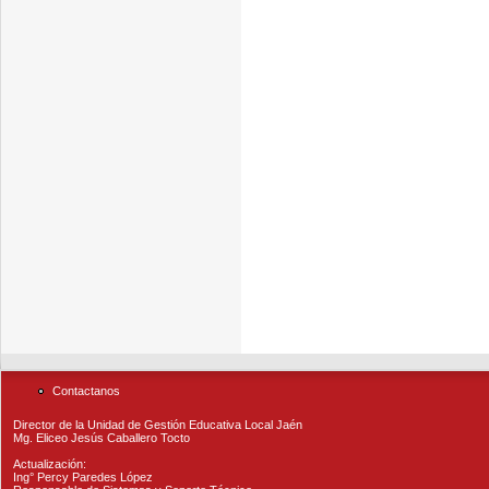
Contactanos
Director de la Unidad de Gestión Educativa Local Jaén
Mg. Eliceo Jesús Caballero Tocto
Actualización:
Ing° Percy Paredes López