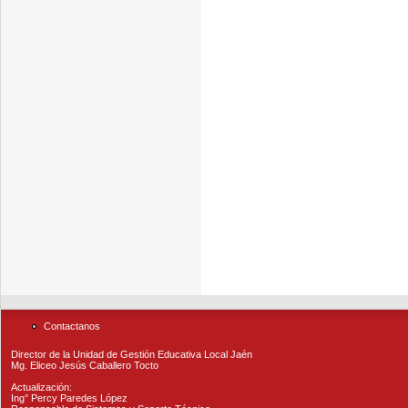
Contactanos
Director de la Unidad de Gestión Educativa Local Jaén
Mg. Eliceo Jesús Caballero Tocto
Actualización:
Ing° Percy Paredes López