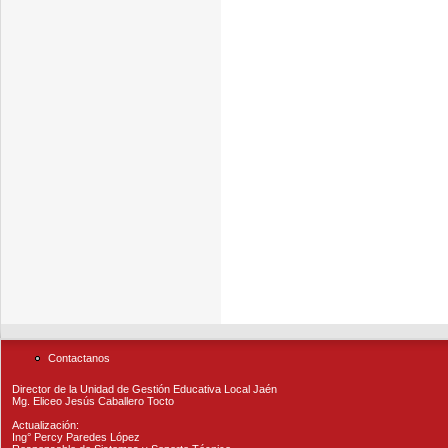
Contactanos
Director de la Unidad de Gestión Educativa Local Jaén
Mg. Eliceo Jesús Caballero Tocto
Actualización:
Ing° Percy Paredes López