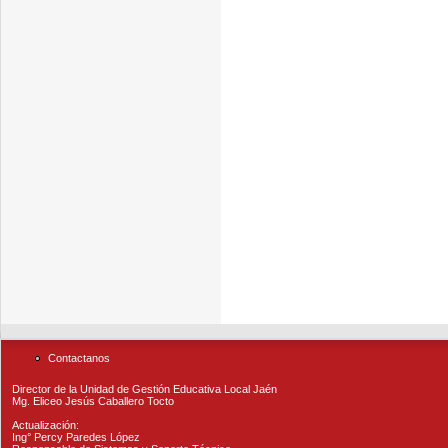
Contactanos
Director de la Unidad de Gestión Educativa Local Jaén
Mg. Eliceo Jesús Caballero Tocto
Actualización:
Ing° Percy Paredes López