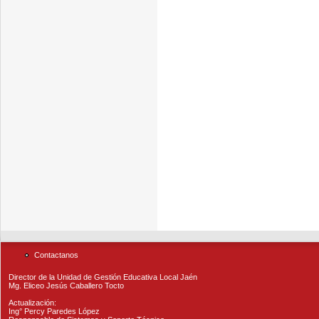
Contactanos
Director de la Unidad de Gestión Educativa Local Jaén
Mg. Eliceo Jesús Caballero Tocto
Actualización:
Ing° Percy Paredes López