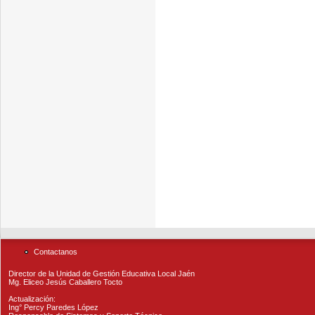
Contactanos
Director de la Unidad de Gestión Educativa Local Jaén
Mg. Eliceo Jesús Caballero Tocto
Actualización:
Ing° Percy Paredes López