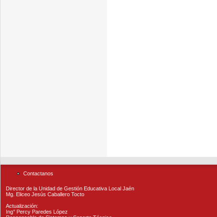
Contactanos
Director de la Unidad de Gestión Educativa Local Jaén
Mg. Eliceo Jesús Caballero Tocto
Actualización:
Ing° Percy Paredes López