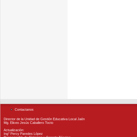
Contactanos
Director de la Unidad de Gestión Educativa Local Jaén
Mg. Eliceo Jesús Caballero Tocto
Actualización:
Ing° Percy Paredes López