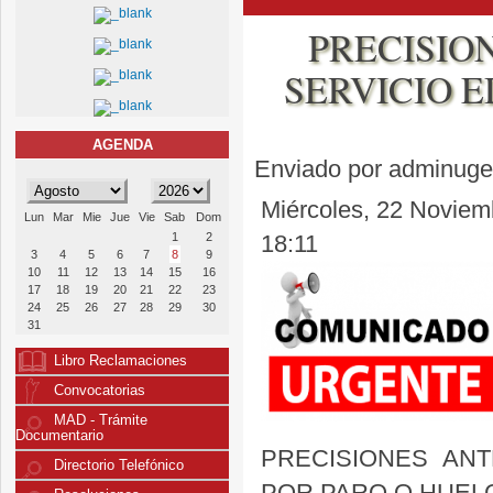
PRECISIO
SERVICIO 
AGENDA
Enviado por
adminuge
Miércoles, 22 Noviemb
Lun
Mar
Mie
Jue
Vie
Sab
Dom
1
2
18:11
3
4
5
6
7
8
9
10
11
12
13
14
15
16
17
18
19
20
21
22
23
24
25
26
27
28
29
30
31
Libro Reclamaciones
Convocatorias
MAD - Trámite
Documentario
PRECISIONES ANT
Directorio Telefónico
POR PARO O HUELGA