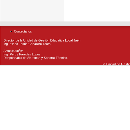
Contactanos
Director de la Unidad de Gestión Educativa Local Jaén
Mg. Eliceo Jesús Caballero Tocto
Actualización:
Ing° Percy Paredes López
Responsable de Sistemas y Soporte Técnico.
© Unidad de Gestió