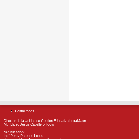
Contactanos
Director de la Unidad de Gestión Educativa Local Jaén
Mg. Eliceo Jesús Caballero Tocto
Actualización:
Ing° Percy Paredes López