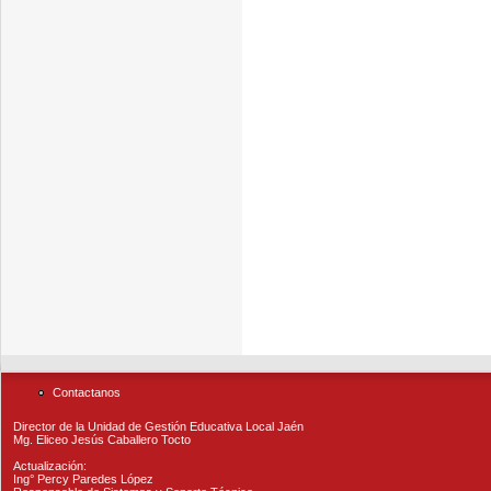
Contactanos
Director de la Unidad de Gestión Educativa Local Jaén
Mg. Eliceo Jesús Caballero Tocto
Actualización:
Ing° Percy Paredes López