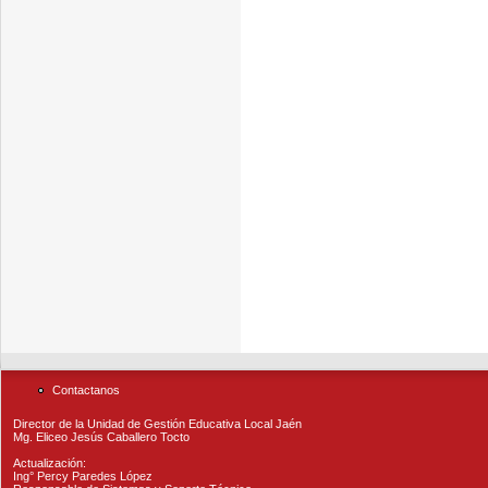
Contactanos
Director de la Unidad de Gestión Educativa Local Jaén
Mg. Eliceo Jesús Caballero Tocto
Actualización:
Ing° Percy Paredes López