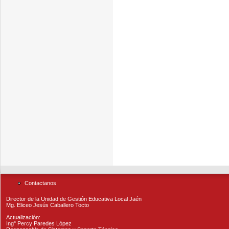
Contactanos
Director de la Unidad de Gestión Educativa Local Jaén
Mg. Eliceo Jesús Caballero Tocto
Actualización:
Ing° Percy Paredes López