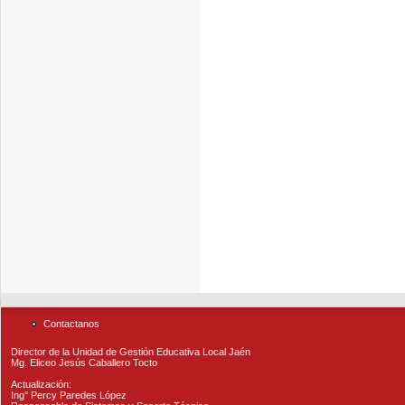
Contactanos
Director de la Unidad de Gestión Educativa Local Jaén
Mg. Eliceo Jesús Caballero Tocto
Actualización:
Ing° Percy Paredes López