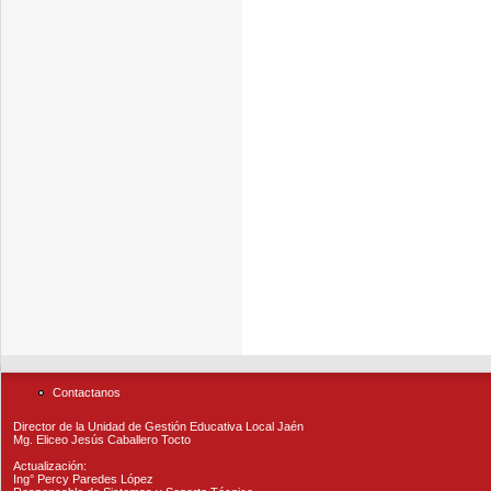
Contactanos
Director de la Unidad de Gestión Educativa Local Jaén
Mg. Eliceo Jesús Caballero Tocto
Actualización:
Ing° Percy Paredes López