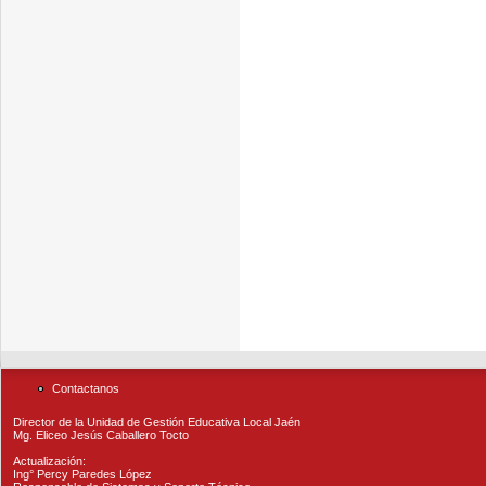
Contactanos
Director de la Unidad de Gestión Educativa Local Jaén
Mg. Eliceo Jesús Caballero Tocto
Actualización:
Ing° Percy Paredes López