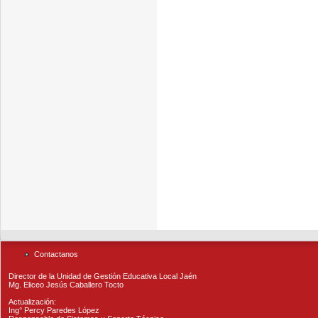
Contactanos
Director de la Unidad de Gestión Educativa Local Jaén
Mg. Eliceo Jesús Caballero Tocto
Actualización:
Ing° Percy Paredes López